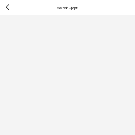
ЖоховИнформ