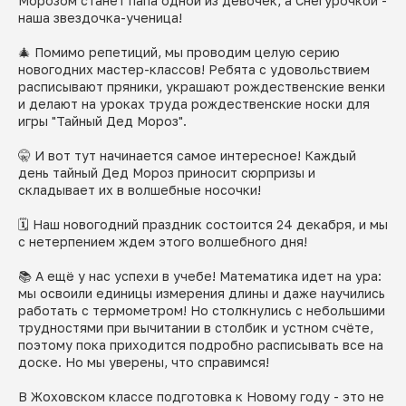
Морозом станет папа одной из девочек, а Снегурочкой -
наша звездочка-ученица!
🎄 Помимо репетиций, мы проводим целую серию
новогодних мастер-классов! Ребята с удовольствием
расписывают пряники, украшают рождественские венки
и делают на уроках труда рождественские носки для
игры "Тайный Дед Мороз".
🤫 И вот тут начинается самое интересное! Каждый
день тайный Дед Мороз приносит сюрпризы и
складывает их в волшебные носочки!
🗓️ Наш новогодний праздник состоится 24 декабря, и мы
с нетерпением ждем этого волшебного дня!
📚 А ещё у нас успехи в учебе! Математика идет на ура:
мы освоили единицы измерения длины и даже научились
работать с термометром! Но столкнулись с небольшими
трудностями при вычитании в столбик и устном счёте,
поэтому пока приходится подробно расписывать все на
доске. Но мы уверены, что справимся!
В Жоховском классе подготовка к Новому году - это не