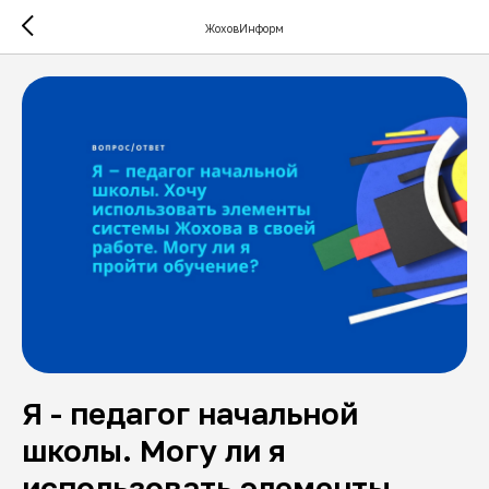
ЖоховИнформ
Я - педагог начальной
школы. Могу ли я
использовать элементы