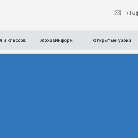
info
л и классов
ЖоховИнформ
Открытые уроки