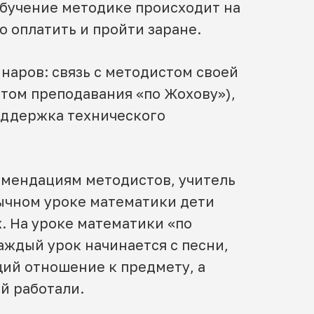
 обучение методике происходит на
о оплатить и пройти заране.
аров: связь с методистом своей
том преподавания «по Жохову»),
поддержка технического
омендациям методистов, учитель
ычном уроке математики дети
х. На уроке математики «по
аждый урок начинается с песни,
ий отношение к предмету, а
й работали.