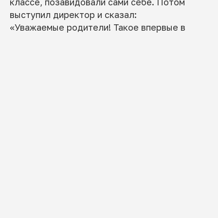
классе, позавидовали сами себе. Потом
выступил директор и сказал:
«Уважаемые родители! Такое впервые в
истории нашего города, вы даже не должны
сомневаться – это уникальный шанс для
ваших детей!»
И, наконец, слово взяла одна из мам, у
которой по стечению обстоятельство
племянник учился в жоховском классе в
Перми: «Я наблюдаю за мальчиком и хочу
сказать, что это уникальный, позитивный и
заинтересованный ребенок, благодаря
классу, в котором он учится третий год. Я –
однозначно – ЗА!» А потом «за»
проголосовали все. Я был так счастлив, что
чуть не прослезился. К слову, директор
школы спустя год в частной беседе мне